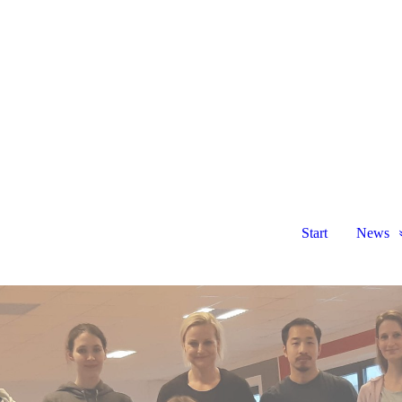
Start
News