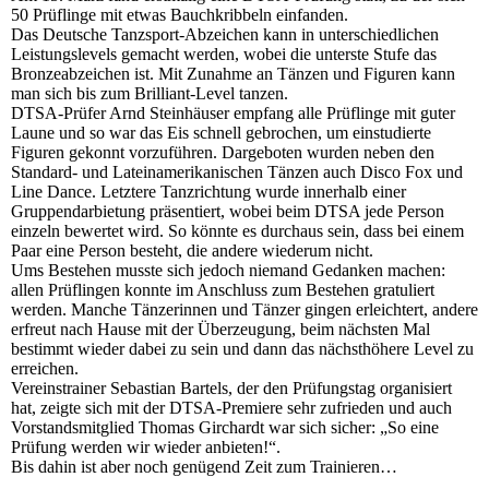
50 Prüflinge mit etwas Bauchkribbeln einfanden.
Das Deutsche Tanzsport-Abzeichen kann in unterschiedlichen
Leistungslevels gemacht werden, wobei die unterste Stufe das
Bronzeabzeichen ist. Mit Zunahme an Tänzen und Figuren kann
man sich bis zum Brilliant-Level tanzen.
DTSA-Prüfer Arnd Steinhäuser empfang alle Prüflinge mit guter
Laune und so war das Eis schnell gebrochen, um einstudierte
Figuren gekonnt vorzuführen. Dargeboten wurden neben den
Standard- und Lateinamerikanischen Tänzen auch Disco Fox und
Line Dance. Letztere Tanzrichtung wurde innerhalb einer
Gruppendarbietung präsentiert, wobei beim DTSA jede Person
einzeln bewertet wird. So könnte es durchaus sein, dass bei einem
Paar eine Person besteht, die andere wiederum nicht.
Ums Bestehen musste sich jedoch niemand Gedanken machen:
allen Prüflingen konnte im Anschluss zum Bestehen gratuliert
werden. Manche Tänzerinnen und Tänzer gingen erleichtert, andere
erfreut nach Hause mit der Überzeugung, beim nächsten Mal
bestimmt wieder dabei zu sein und dann das nächsthöhere Level zu
erreichen.
Vereinstrainer Sebastian Bartels, der den Prüfungstag organisiert
hat, zeigte sich mit der DTSA-Premiere sehr zufrieden und auch
Vorstandsmitglied Thomas Girchardt war sich sicher: „So eine
Prüfung werden wir wieder anbieten!“.
Bis dahin ist aber noch genügend Zeit zum Trainieren…